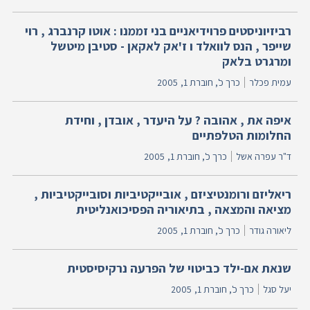
רביזיוניסטים פרוידיאניים בני זממנו : אוטו קרנברג , רוי
שייפר , הנס לוואלד ו ז'אק לאקאן - סטיבן מיטשל
ומרגרט בלאק
עמית פכלר
כרך כ', חוברת 1,
2005
איפה את , אהובה ? על היעדר , אובדן , וחידת
החלומות הטלפתיים
ד"ר עפרה אשל
כרך כ', חוברת 1,
2005
ריאליזם ורומנטיציזם , אובייקטיביות וסובייקטיביות ,
מציאה והמצאה , בתיאוריה הפסיכואנליטית
ליאורה גודר
כרך כ', חוברת 1,
2005
שנאת אם-ילד כביטוי של הפרעה נרקיסיסטית
יעל סגל
כרך כ', חוברת 1,
2005