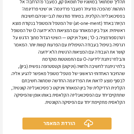
תהליך שמתואר במושגיו של תומאס קון, כמעבר מ׳הרחבה׳ אל
התהוות ׳מהפכה מדעית׳ ו׳מעבר פרדיגמה׳ או ׳שינוי פרדיגמה׳
בפסיכואנליזה הקלינית. במיוחד מודגשת לגבי שניהם חשיבות
ההֶיות־באחד (at-one-ment) של המטפל והמטופל בנקודת מוצא
ראשיתית: אצל ביון המאוחר עם המציאות הלא־ידועה O של המטופל
ו׳טרנספורמציה ב-O' ; ואצל ויניקוט — השינוי הגדול מתוך הדגש על
רגרסיה בטיפול בעבודה הטיפולית עם הפרעות קשות יותר. המאמר
קושר את העבודה עם המציאות הרגשית הלא־ידועה
והבלתי־ניתנת־לידיעה-O עם התמוטטות מוקדמת
בלתי־ניתנת־לחשיבה ולחוויה (ויניקוט) וקטסטרופה נפשית (ביון),
שהחיבור האחדותי הראשוני של מטפל־מטופל מאפשר להגיע אליה.
לבסוף מוצע לראות את הפרדיגמה החדשה שמתווה חשיבתם
הקלינית הרדיקלית של ביון המאוחר וויניקוט כ׳פסיכואנליזה קוונטית׳,
שתתקיים־יחד עם הפסיכואנליזה הקלאסית באותו אופן שהפיסיקה
הקלאסית מתקיימת־יחד עם הפיסיקה הקוונטית.
הורדת המאמר