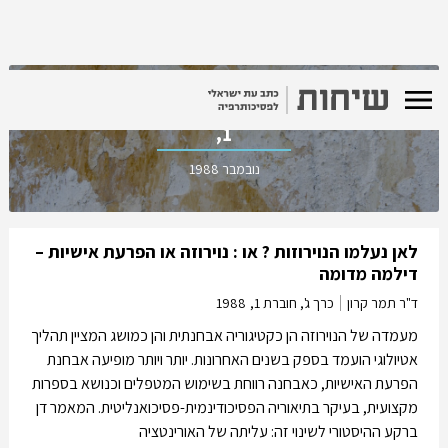
כרך ג', חוברת
1,
נובמבר 1988
לאן נעלמו הנוירוזות ? או : נוירוזה או הפרעת אישיות –
דילמה מדומה
ד"ר תמר קרון
כרך ג', חוברת 1,
1988
מעמדה של הנוירוזה הן כקטיגוריה אבחנתית והן כמושג המציין תהליך
אטיולוגי הועמד בספק בשנים האחרונות. יותר ויותר מופיעה אבחנת
הפרעת האישיות, כאבחנה רווחת בשימוש המטפלים וכנושא בספרות
מקצועית, בעיקר בתיאוריה הפסיכודינמית-פסיכואנליטית. המאמר דן
ברקע ההיסטורי לשינוי זה: עליתה של האורינטציה