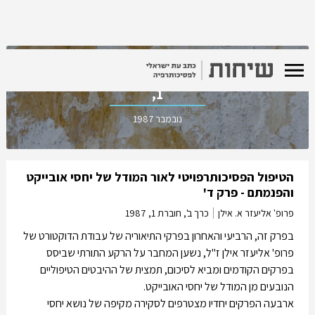
כרך ב', חוברת
1,
נובמבר 1987
הטיפול הפסיכותרפויטי לאור המודל של יחסי אובייקט
והפנמתם - פרק ד'
פרופ' אליעזר א. אילן
כרך ב', חוברת 1,
1987
בפרק זה, הרביעי והאחרון בפרקי התיאוריה של עבודת הדוקטורט של
פרופ' אליעזר אילן ז"ל, נשען המחבר על הרקע התורתי שביסס
בפרקים הקודמים ומביא לסיכום, תמצית של ההיבטים הטיפוליים
הנובעים מן המודל של יחסי האובייקט.
ארבעה הפרקים יחדיו מצטרפים לסקירה מקיפה של נושא יחסי