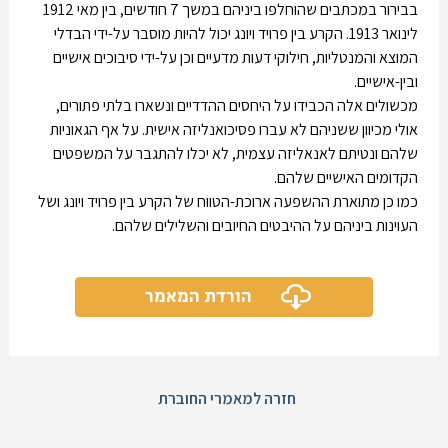
בבירור במכתבים שהוחלפו ביניהם במשך 7 חודשים, בין מאי 1912
לינואר 1913. הקרע בין פרויד ויונג יכול להיות מוסבר על-ידי הבדלי
המוצא והמנטליות, חילוקי דעות מדעיים וכן על-ידי סיבוכים אישיים
ובין-אישיים.
מכשולים אלה הכבידו על היחסים ההדדיים ונשארו בלתי פתורים,
אולי מכיוון ששניהם לא עברו פסיכואנליזה אישית. על אף הגאוניות
שלהם ונטיתם לאנאליזה עצמית, לא יכלו להתגבר על המשפטים
הקדומים האישיים שלהם.
כמו כן מתוארת ההשפעה ארוכת-הטווח של הקרע בין פרויד ויונג ושל
העוינות ביניהם על ההיבטים החיובים והשלילים שלהם.
הורדת המאמר
חזרה למאמרי החוברת