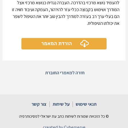
להעמיד נושא מרכזי בהדרכה. העברה נגדית כנושא מרכזי אצל
המודרך ושימוש בקבוצה ככלי עזר להירהור, העמקה ועיבוד חוויה זו
הם בעלי ערך רב בעזרה למודרך להבין טוב יותר את הטיפול לשפר
את יכולתו הטיפולית.
הורדת המאמר
חזרה למאמרי החוברת
תנאי שימוש
על שיחות
צור קשר
© כל הזכויות שמורות לשיחות כתב עת ישראלי לפסיכותרפיה
created by Cyberserve