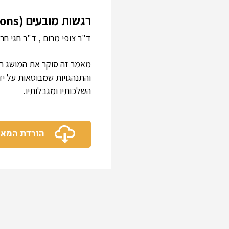
רגשות מובעים (Expressed-Emotions) : סקירה
ד"ר צופי מרום , ד"ר חגי חרמ
והתנהגויות שמבוטאות על י
השלכותיו ומגבלותיו.
הורדת המא