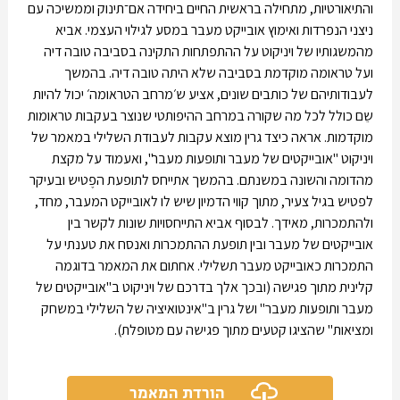
והתיאורטיות, מתחילה בראשית החיים ביחידה אם־תינוק וממשיכה עם
ניצני הנפרדות ואימוץ אובייקט מעבר במסע לגילוי העצמי. אביא
מהמשגותיו של ויניקוט על ההתפתחות התקינה בסביבה טובה דיה
ועל טראומה מוקדמת בסביבה שלא היתה טובה דיה. בהמשך
לעבודותיהם של כותבים שונים, אציע ש׳מרחב הטראומה׳ יכול להיות
שֵם כולל לכל מה שקורה במרחב ההיפותטי שנוצר בעקבות טראומות
מוקדמות. אראה כיצד גרין מוצא עקבות לעבודת השלילי במאמר של
ויניקוט "אובייקטים של מעבר ותופעות מעבר", ואעמוד על מקצת
מהדומה והשונה במשנתם. בהמשך אתייחס לתופעת הפֶטיש ובעיקר
לפטיש בגיל צעיר, מתוך קווי הדמיון שיש לו לאובייקט המעבר, מחד,
ולהתמכרות, מאידך. לבסוף אביא התייחסויות שונות לקשר בין
אובייקטים של מעבר ובין תופעת ההתמכרות ואנסח את טענתי על
התמכרות כאובייקט מעבר תשלילי. אחתום את המאמר בדוגמה
קלינית מתוך פגישה (ובכך אלך בדרכם של ויניקוט ב"אובייקטים של
מעבר ותופעות מעבר" ושל גרין ב"אינטואיציה של השלילי במשחק
ומציאות" שהציגו קטעים מתוך פגישה עם מטופלת).
הורדת המאמר