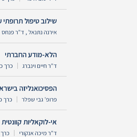
שילוב טיפול תרופתי ע
אירנה נתנאל , ד"ר פנחס דנ
הלא-מודע החברתי
ד"ר חיים וינברג
כרך כ"
הפסיכואנליזה בישראל במלאת 150 שנה להולדת פרו
פרופ' גבי שפלר
כרך כ"
אי-לוקאליות קוונטית 
ד"ר מיכה אנקורי
כרך כ