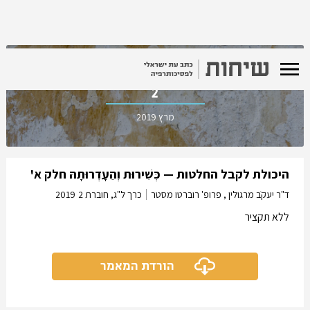
כרך ל"ג, חוברת
2
מרץ 2019
היכולת לקבל החלטות — כְּשִׁירוּת וְהֵעָדְרוּתָהּ חלק א'
ד"ר יעקֹב מרגולין , פרופ' רוברטו מסטר
כרך ל"ג, חוברת 2
2019
ללא תקציר
הורדת המאמר