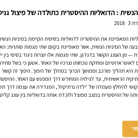
נשית : הדואליות ההיסטרית כתולדה של פיצול גניט
ת 3
2018
ות המאפיינת את ההיסטריה לדואליות בסיסית הקיימת במיניות הנשית
עה של המיניות הנשית, אשר מאופיינת בקיום שתי מגמות סותרות: הא
ת — מן העונג הקשור בדגדגן. שתי מגמות אלו יוצרות ניגוד בסיסי בין י
ם לאוטו־ארוטיזם ומחיקת נוכחותו וצרכיו של האחר. אטען כי בשל סתירה
תיקית הראשיתית, עד לגילויה המחודש דרך המפגש עם האחר. ההיסטרי
ל קושי להיחלץ מעמדה של 'ילדה נרתיקית', המגדירה את עצמה דרך ת
ותה של ההיסטרית במצב מפוצל ולוכדת אותה בדואליות בין עונג קליטור
מר