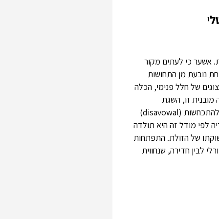
לי
. אשער כי לעתים מקור
חת נובעת מן התחושות
יצוגים של חלל פנימי, הכלה
 מובנית זו, השגת
אינטגרציה בהתפתחות הנשית היא תהליך מורכב וממושך הכרוך במהלך של היפוך. היפוך זה קשור להתכחשות (disavowal)
ה לפי מודל זה היא תולדה
שוקתו של הזולת. התפתחות
לי לבין חדירה, שנחווית