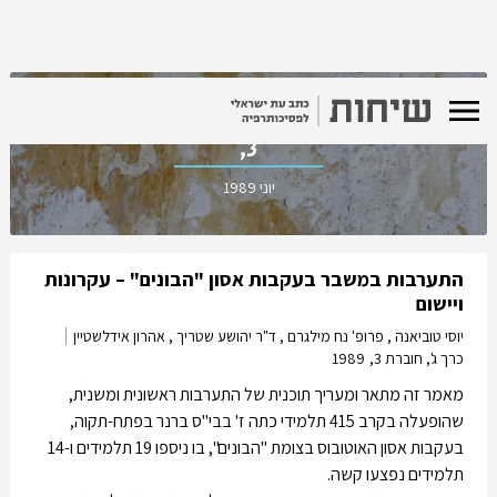
כרך ג', חוברת
3,
יוני 1989
התערבות במשבר בעקבות אסון "הבונים" – עקרונות
ויישום
יוסי טוביאנה , פרופ' נח מילגרם , ד"ר יהושע שטריך , אהרון אידלשטיין
כרך ג', חוברת 3,
1989
מאמר זה מתאר ומעריך תוכנית של התערבות ראשונית ומשנית,
שהופעלה בקרב 415 תלמידי כתה ז' בבי"ס ברנר בפתח-תקוה,
בעקבות אסון האוטובוס בצומת "הבונים", בו ניספו 19 תלמידים ו-14
תלמידים נפצעו קשה.