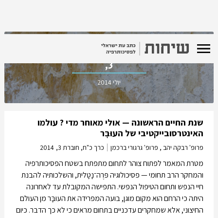
כרך כ"ח, חוברת
3,
יולי 2014
שנת החיים הראשונה — אולי מאוחר מדי ? עולמו
האינטרסובייקטיבי של העוּבָּר
פרופ' רבקה יהב , פרופ' גרגורי ברכמן
כרך כ"ח, חוברת 3,
2014
מטרת המאמר לפתוח צוהר לתחום מתפתח בשטח הפסיכותרפיה
והמחקר הרב תחומי — פסיכולוגיה פּרֶה־נָטָלית, והשלכותיה להבנת
חיי הנפש ותחום הטיפול הנפשי. התפישה המקובלת עד לאחרונה
היתה כי הרחם הוא מקום מוגן, בועה המפרידה את העוּבָּר מן העולם
החיצוני, אלא שמחקרים עדכניים בתחום מראים כי לא כך הדבר. כיום