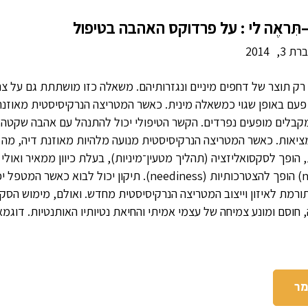
ִּראֶה לי : על פרדוקס האהבה בטיפול
ת 3,
2014
ק תוצר של דחפים מיניים ונגזרותיהם. משאלה כזו מושתתת גם על צר
 פעם באופן שגוי כמשאלה מינית. כאשר המטריצה הנרקיסיסטית מאוזנת
מקבלים מופעים נפרדים. הקשר הטיפולי יכול להתנהל עם אהבה שקטה,
אות. כאשר המטריצה הנרקיסיסטית מנועה מלהיות מאוזנת דיה, מה ש
ופך לסקסואליזציה (תהליך מטעין־מיניות), בעלת כיוון ממאיר ואולי 
המשחקי בסכנה; צורך (need) הופך להצטרכותיות (neediness). תיקון יכ
רמת לאיזון וייצוב המטריצה הנרקיסיסטית מחדש. ואולם, מימוש הסקס
סם ומונע צמיחה של עצמי אמיתי והחיאת נטיותיו האותנטיות. דוגמא
מר