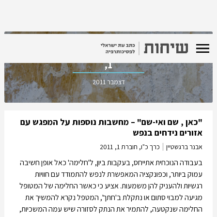
כרך כ"ו, חוברת
1,
דצמבר 2011
"כאן , שם ואי-שם" – מחשבות נוספות על המפגש עם
אזורים נידחים בנפש
אבנר ברגשטיין
כרך כ"ו, חוברת 1,
2011
בעבודה הנוכחית אתייחס, בעקבות ביון, ל'חלימה' כאל אופן חשיבה
עמוק ביותר, וכפונקציה המאפשרת לנפש להתמודד עם חוויות
רגשיות ולהעניק להן משמעות. אציע כי כאשר החלימה של המטופל
מגיעה למבוי סתום או נתקלת ב'חתך', המטפל נקרא להמשיך את
החלימה שנקטעה, להתמיר את הנתק לסזורה שיש עמה המשכיות,