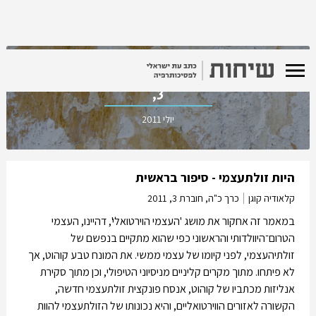
כרך כ"ה, חוברת
3,
יולי 2011
היות זולתעצמי - סיפור בראשית
קלאודיה קוגן
כרך כ"ה, חוברת 3,
2011
במאמר זה אחקור את מושג 'העצמי הוירטואלי', דהיינו, העצמי
הטרום־היוולדותי והראשוני כפי שהוא מתקיים בנפשם של
זולתיהעצמי, לפני קיומו של עצמי ממשי. את המונח טבע קוהוט, אך
לא פיתחו. מתוך מקרים קליניים מניסיוני הטיפולי, וכן מתוך סקירת
אנליזות מכתביו של קוהוט, אנסח פונקצית זולתעצמי חדשה,
הקשורה לאזורים הווירטואליים, והיא נכונותו של הזולתעצמי להוות