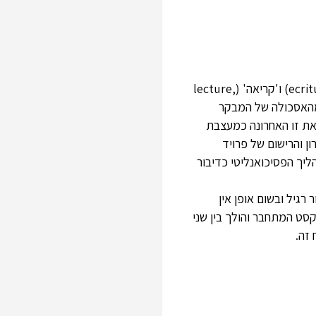
תורות ספרות חדשות נוטות להתמקד לא רק ביצירה הספרותית עצמה, אלא בתהליכי 'כתיבה' (ecriture) ו'קריאה' (lecture,
קה מהאסכולה של המבקר
 את זו האחרונה כמעצבת
ון והרישום של פרויד
תהליך הפסיכואנליטי כדיבור
גיל ובשום אופן אין
קסט המתחבר והולך בין שני
זה.