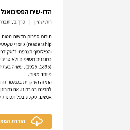
הדו-שיח הפסיכואנלי
רות שטיין
כרך ב', חוברת 3
readership) כיו
והפילוסוף הצרפתי ז'אק דרי
במובנים מסוימים ולא טריביאל
(1895, 1925), ע
מיוחד מאוד.
התיזה העיקרית במאמר זה הי
להבינם בצורה זו. אם נתבונ
אנשים, טקסט בעל תכונות יי
הורדת המא