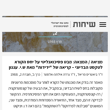
כרך ב', חוברת
2,
מרץ 1988
מציאה / המצאה: מבט פסיכואנליטי על יחס הקורא
לטקסט הבדיוני – קריאה של "ידידות" מאת ש.י. עגנון
ד"ר ביאטריס פריאל , ד"ר גרדה אילתה-אלסטר
כרך ב', חוברת 2,
1988
מאמר זה בודק את מוכנותו של הקורא לוותר על מוסכמות פרשניות
מקובלות בחס לשיח הבדיוני, ובמקביל, את הבעיה של קונסטרוקציה
/ רה-קונסטרוקציה, המעסיקה היום את חקר הפסיכותרפיה. ההקשר
לבדיקה זו הם, מצד אחד, התיאוריה הספרותית המודרנית, ומצד שני,
המושגים "סובלנות לפרדוקס" ו"השתקפות" בהם ראה ד.ו. ויניקוט