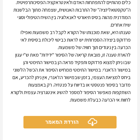
כלים מהותיים להתפתחות האדם ולאינטראקציה הפסיכותרפויטית.
ה"טקסטואליזציה" של התרבות האנושית, שצמחה מתוך הבלשנות
המודרנית מהווה בסיס תיאורטי לאנאלוגיה בין השיח הטיפולי וסוגי
שיח אחרים.
טענתו היא, שאת מוכנותו של הקורא לקבל רב משמעות ואפילו
פרדוקס ביצירה הספרותית יש לראות כביטוי ליכולת בסיסית לאי
הכרעה בין ניגודים תוך חוויה של משמעות.
להארת טענה זו, מובאת קריאה של הסיפור "ידידות" מאת ש"י עגון
שבו ניתן למצוא פרדוקס ותפקיד מראה הן במישור התימטי והן
במישור הז'אנרי. במישור התימטי ממחיש הסיפור את הכשל הלשוני
ביחס למציאת העצמי, בזמן שבמישור הז'אנרי, אין ניתן להכריע, אם
מדובר בסיפור פנטסטי או בדיווח על פנטזיה. רק באמצעות
השתקפות מאפשר הסיפור למספר להשיג אינטגרציה עצמית ולקורא
לחוות אי הכרעה כבעלת משמעות.
הורדת המאמר