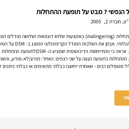
ט, חוברת 2,
2005
במאמר אציג את תופעת ההתחלות (malingering) באמצעות שלוש דוגמאות ושל
מודל קרימינולוגי ומודל הס
של המודלים האחרים לנושא. אראה כי ההתייחסות הד
ההתחלות כתופעה הנעה על שני רצפים: האחד: מודע/לא-מודע, והשני: ח
 מטופלים רבים - שאחרת ייחשבו כבלתי מתאימים או כבלתי ניתנים לטי
מר