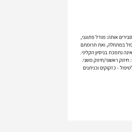
ושה מודלים המסבירים אותה: מודל פתוגני,
תגלותי. אבחן את השלכות המודל הקרימינולוגי המוצג ב- DSM על הטיפול במתחלה, ואת תרומתם
יכוטומית שמציע ה- DSMלתופעת ההתחלות אינה נתמכת בניסיון הקליני.
יזוק ראשוני/חיזוק משני.
פול - כזקוקים וכניתנים