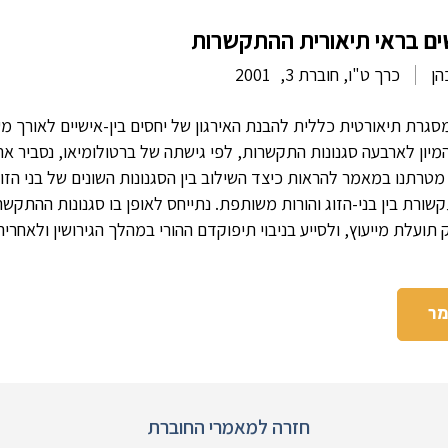
שים בראי תיאורית ההתקשרות
הן
כרך ט"ו, חוברת 3,
2001
גרת תיאורטית כללית להבנת האירגון של יחסים בין-אישיים לאורך מ
מיון לארבעה סגנונות התקשרות, לפי גישתה של ברטולומיאו, נסביר א
ן. מטרתנו במאמר להראות כיצד השילוב בין הסגנונות השונים של בני הז
קשורת בין בני-הזוג והורות משותפת. נתייחס לאופן בו סגנונות ההתקש
תועלת מייעוץ, ולסייע בניבוי תיפוקדם ההורי במהלך הגירושין ולאחריה
מר
חזרה למאמרי החוברת