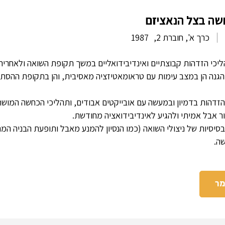
חשה בצל הנאציזם
כרך א', חוברת 2,
1987
יכי הזדהות קבוצתיים ואינדיבידואליים במשך תקופת השואה ולאחריה.
נה הן במצב עימות עם טראומאטיזציה מאסיבית, והן בתקופת ההסתגל
 הזדהות בדמיון ובמעשה עם אובייקטים אבודים, ותהליכי הכחשה המושת
ור אבל אמיתי ולהגיע לאינדיבידואציה מחודשת.
בסיסיות של ניצולי השואה (כמו הנסיון להמנע מאבל ותופעת הבניה ה
ה.
מר