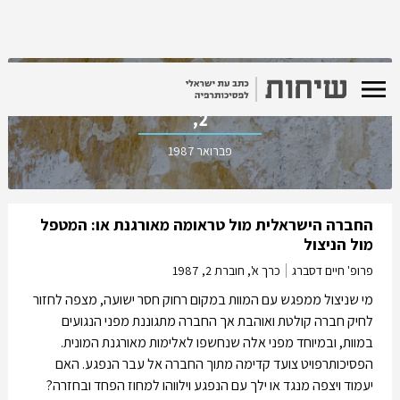
כרך א', חוברת
2,
פברואר 1987
החברה הישראלית מול טראומה מאורגנת או: המטפל
מול הניצול
פרופ' חיים דסברג
כרך א', חוברת 2,
1987
מי שניצול ממפגש עם המוות במקום רחוק חסר ישועה, מצפה לחזור
לחיק חברה קולטת ואוהבת אך החברה מתגוננת מפני הנגועים
במוות, ובמיוחד מפני אלה שנחשפו לאלימות מאורגנת המונית.
הפסיכותרפויט צועד קדימה מתוך החברה אל עבר הנפגע. האם
יעמוד ויצפה מנגד או ילך עם הנפגע וילווהו למחוז הפחד ובחזרה?