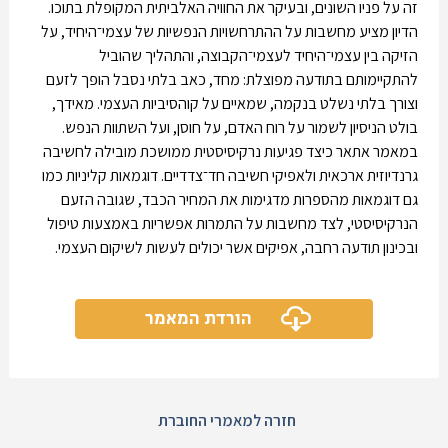
זה על פניו השונים, ובעיקר את החוויה האלביתית המקופלת בתוכו.
הדיון מציע מחשבות על ההתרחשויות הנפשיות של עצמי־היחיד, על
הזיקה בין עצמי־היחיד לעצמי־הקבוצה, והתהליך שהוביל
להתקיימותם בתודעה מפוצלת: מחד, כאב בלתי נסבל הופך לזעם
וצורך בלתי נשלט בנקמה, שמאיים על קוהסיביות העצמי. מאידך,
בולט הניסיון לשמור על רוח האדם, על חוסן, ועל השתוות הנפש.
במאמר אתאר כיצד פגיעות נרקיסיסטית ממושכת מובילה לחשיבה
גרנדיוזית ארכאית ולאפיקי חשיבה חד־צדדיים. דוגמאות קליניות כמו
גם דוגמאות מהספרות מדגימות את המחיר הכבד, שגובה הזעם
הנרקיסיסטי, לצד מחשבות על התמרות אפשריות באמצעות טיפול
ובכינון תודעה רחבה, אפיקים אשר יכולים לעשות לשיקום העצמי.
הורדת המאמר
חזרה למאמרי החוברת