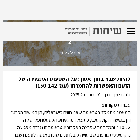
כרך ל"ט, חוברת
2
אפריל 2025
להיות שבוי בתוך אסון : על השפעתו הממאירה של
הזעם והאפשרות להתמרתו (עמ' 150-142)
ד"ר גבי מן
כרך ל"ט, חוברת 2
2025
עבודות מקוריות:
המאמר מתמקד בטראומה שאנו חווים כישראלים, הן במישור הפרטני
והן במישור הקולקטיבי, כתוצאה מהאירוע הקטסטרופלי של ה־
7.10.23 והמלחמה שפרצה בעקבותיו. טראומה זו נגזרת מפגיעה
נרקיסיסטית גורפת, שביטוייה קיבלו פנים שונות. אנסה לפענח שבר