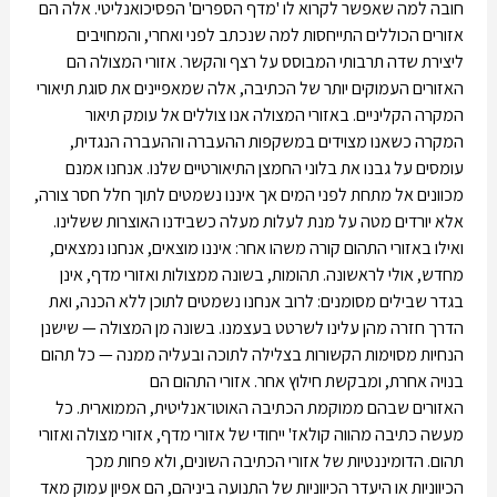
חובה למה שאפשר לקרוא לו 'מדף הספרים' הפסיכואנליטי. אלה הם
אזורים הכוללים התייחסות למה שנכתב לפני ואחרי, והמחויבים
ליצירת שדה תרבותי המבוסס על רצף והקשר. אזורי המצולה הם
האזורים העמוקים יותר של הכתיבה, אלה שמאפיינים את סוגת תיאורי
המקרה הקליניים. באזורי המצולה אנו צוללים אל עומק תיאור
המקרה כשאנו מצוידים במשקפות ההעברה וההעברה הנגדית,
עומסים על גבנו את בלוני החמצן התיאורטיים שלנו. אנחנו אמנם
מכוונים אל מתחת לפני המים אך איננו נשמטים לתוך חלל חסר צורה,
אלא יורדים מטה על מנת לעלות מעלה כשבידנו האוצרות ששלינו.
ואילו באזורי התהום קורה משהו אחר: איננו מוצאים, אנחנו נמצאים,
מחדש, אולי לראשונה. תהומות, בשונה ממצולות ואזורי מדף, אינן
בגדר שבילים מסומנים: לרוב אנחנו נשמטים לתוכן ללא הכנה, ואת
הדרך חזרה מהן עלינו לשרטט בעצמנו. בשונה מן המצולה — שישנן
הנחיות מסוימות הקשורות בצלילה לתוכה ובעליה ממנה — כל תהום
בנויה אחרת, ומבקשת חילוץ אחר. אזורי התהום הם
האזורים שבהם ממוקמת הכתיבה האוטו־אנליטית, הממוארית. כל
מעשה כתיבה מהווה קולאז' ייחודי של אזורי מדף, אזורי מצולה ואזורי
תהום. הדומיננטיות של אזורי הכתיבה השונים, ולא פחות מכך
הכיווניות או היעדר הכיווניות של התנועה ביניהם, הם אפיון עמוק מאד