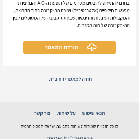
בחרנו להתייחס להיבטים מסויימים של תופעת ה-A.O. והם: יצירת
מפגשים חילופיים (אלטרנטיביים) ויצירת תת-קבוצה בתוך הקבוצה,
והמקבילות המבניות והדינמיות שבין תת-קבוצה של המטופלים לבין
תת-הקבוצה של צוות המנחים.
הורדת המאמר
חזרה למאמרי החוברת
תנאי שימוש
על שיחות
צור קשר
© כל הזכויות שמורות לשיחות כתב עת ישראלי לפסיכותרפיה
created by Cyberserve