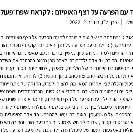
לד עם הפרעה על רצף האוטיזם : לקראת שפת־פעו
שלו
כרך ל"ו, חוברת 2
2022
נליטי־התפתחותי של טיפול הורה־ילד עם הפרעה על רצף האוטיזם. בב
טי ומחקרי) כי ילדים עם הפרעה על רצף האוטיזם זקוקים לנוכחות הור
יחסותיים ולמידה מן הניסיון. נמשיך בהיכרות עם מאפייניהם הייחוד
יכולתם של המשתתפים לשאת ולתת על הרגשותיהם וצורכיהם ב
יכול והכלה לבין אחֵרוּת המאיימת להציף ולפרק. החזקה של מתח ייחו
יקויים ומחסומים תקשורתיים לכדי אינטימיות, הכרה־הדדית ושפת־פ
לטיפול הורה־ילד עם הפרעה על רצף האוטיזם, ונתאר אופנים שונים של
תייחסותי וסימבולי בין שני הסובייקטים. שפת־פעולה המשותפת להורה ו
 ׳הסכמה׳ על משמעותן. באופן זה, עשוי להתרחש בדיאדה הטיפולית מ
טר־סובייקטיבי, שבו הילד חש עצמו קיים בתודעת הוריו וההורה חש מוכ
פולית באמצעות תיאור של טיפול הורה־ילדה בת שלוש עם הפרעה על רצ