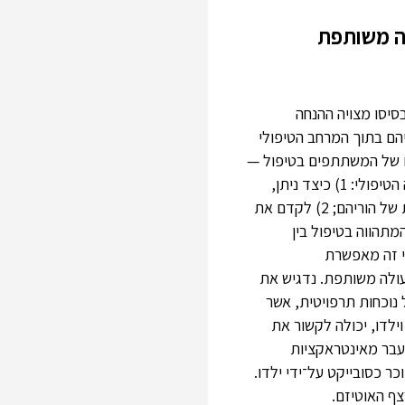
לה משותפת
סיסו מצויה ההנחה
יהם בתוך המרחב הטיפולי
יים של המשתתפים בטיפול —
הילד עם ההפרעה על רצף האוטיזם, ההורה, ודיאדת ילד־הורה. לאחר מכן נתאר בהרחבה את השדה הטיפולי: 1) כיצד ניתן,
מחד, לחבור לעולמם הפנימי ותפיסותיהם הייחודיות של הילדים, ומאידך, לחוויותיהם הסובייקטיביות של הוריהם; 2) לקדם את
תוך הקֶשר; 3) להחזיק את המתח המתהווה בטיפול בין
די זה מאפשרת
עולה משותפת. נדגיש את
 נוכחות תרפויטית, אשר
ילדו, יכולה לקשור את
עבר מאינטראקציות
ר כסובייקט על־ידי ילדו.
ף האוטיזם.