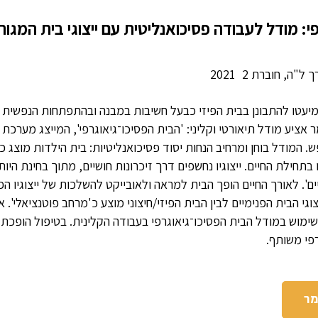
י: מודל לעבודה פסיכואנליטית עם ייצוגי בית המגור
ך ל"ה, חוברת 2
2021
מיעטו להתבונן בבית הפיזי כבעל חשיבות במבנה ובהתפתחות הנפשית ש
אציע מודל תיאורטי וקליני: 'הבית הפסיכו־גיאוגרפי', המייצג מערכת י
פש. המודל בוחן ומרחיב הנחות יסוד פסיכואנליטיות: בית הילדות מוצג כה
בתחילת החיים. ייצוגיו נחשפים דרך זיכרונות חושיים, מתוך בחינת היות
ם'. לאורך החיים הופך הבית למראה ולאובייקט להשלכות של ייצוגיו הפ
וגי הבית הפנימיים לבין הבית הפיזי/חיצוני מוצע כ'מרחב פוטנציאלי'. 
 שימוש במודל הבית הפסיכו־גיאוגרפי בעבודה הקלינית. בטיפול הופכת 
פי משותף.
מר