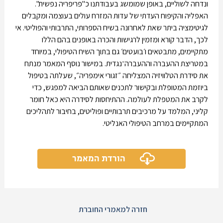
ונדחה לשוליים, באופן שמומשג בעבודתנו כ"פריפריה נפשית".
האפליה והקיפוח העדתי של עדות המזרח עולים בעוצמה ומקבלים
לגיטימציה ביתר שאת לאחרונה בשיח הספרותי, התרבותי והפוליטי. אי
לכך, הדבר קורא ומזמין לרגישות והכרה באופנים בהם הללו
מתקיימים, מתבטאים ו׳בועטים׳ גם בתוך השיח הטיפולי, במיוחד
במטריצת ההעברה וההעברה־נגדית. במישור נוסף המאמר מנתח
את סידרת הטלוויזיה המצליחה ״זגורי אימפריה״, שעלתה בטיפול
ביוזמת המטופלת ובקישור לתכנים שאותם הביאה למפגש, כדי
לקרב את המטפלת לעולמה. ההתיחסות לסידרה היא כאל חומר
קליני, המלמד על מרכיבים תרבותיים ופוליטים, בחיבור לתהליכים
המתקיימים במרחב הטיפולי האנליטי.
הורדת המאמר
חזרה למאמרי החוברת