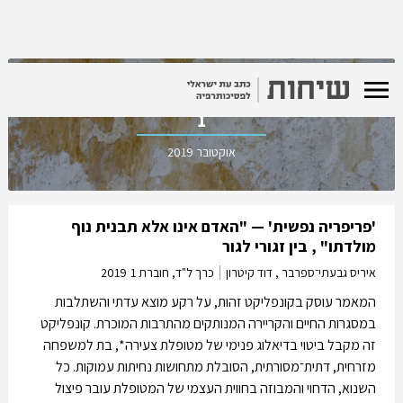
כרך ל"ד, חוברת
1
אוקטובר 2019
'פריפריה נפשית' — "האדם אינו אלא תבנית נוף
מולדתו" , בין זגורי לגור
איריס גבעתי־ספרבר , דוד קיטרון
כרך ל"ד, חוברת 1
2019
המאמר עוסק בקונפליקט זהות, על רקע מוצא עדתי והשתלבות
במסגרות החיים והקריירה המנותקים מהתרבות המוכרת. קונפליקט
זה מקבל ביטוי בדיאלוג פנימי של מטופלת צעירה*, בת למשפחה
מזרחית, דתית־מסורתית, הסובלת מתחושות נחיתות עמוקות. כל
השנוא, הדחוי והמבוזה בחווית העצמי של המטופלת עובר פיצול